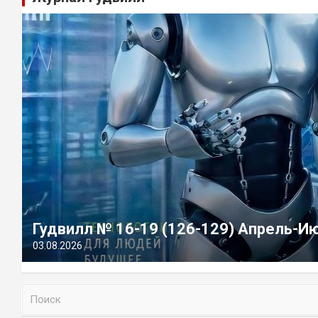
Гудвилл № 16-19 (126-129) Апрель-И
03.08.2026
П
о