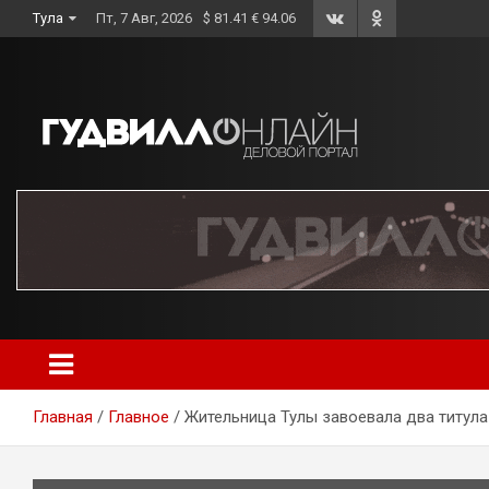
Skip
Тула
Пт, 7 Авг, 2026
$ 81.41 € 94.06
to
content
Главная
Главное
Жительница Тулы завоевала два титула