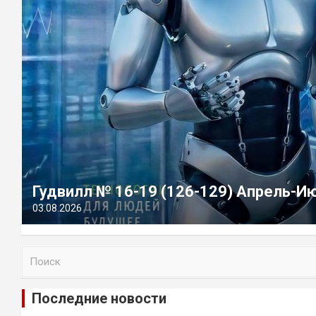
Гудвилл № 16-19 (126-129) Апрель-И
03.08.2026
П
о
и
Последние новости
с
к