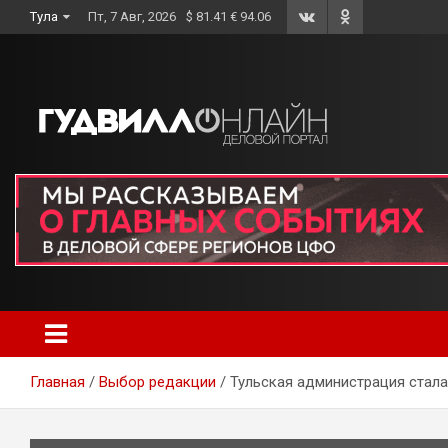
Skip
Тула
Пт, 7 Авг, 2026
$ 81.41 € 94.06
to
content
Главная
Выбор редакции
Тульская администрация стал