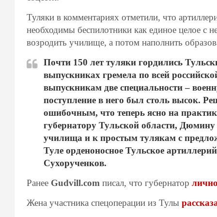
Туляки в комментариях отметили, что артиллер
необходимы беспилотники как единое целое с не
возродить училище, а потом наполнить образо
Почти 150 лет туляки гордились Тульск
выпускниках гремела по всей российско
выпускникам две специальности – воен
поступление в него был столь высок. Ре
ошибочным, что теперь ясно на практи
губернатору Тульской области, Дюмину
училища и к простым тулякам с предлож
Туле орденоносное Тульское артиллери
Сухорученков.
Ранее
Gudvill.com
писал, что губернатор
лично
Жена участника спецоперации из Тулы
рассказа