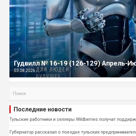
Гудвилл № 16-19 (126-129) Апрель-И
03.08.2026
П
о
и
Последние новости
с
к
Тульские работники и селлеры Wildberries получат поддер
Губернатор рассказал о поездке тульских предпринимател