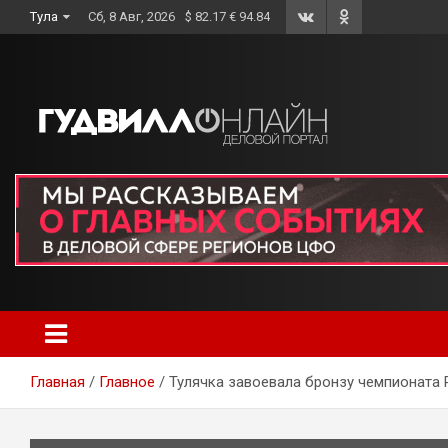
Skip
Тула
Сб, 8 Авг, 2026
$ 82.17 € 94.84
to
content
Главная
Главное
Тулячка завоевала бронзу чемпионата