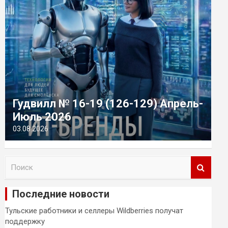
Гудвилл № 16-19 (126-129) Апрель-
Июль 2026
03.08.2026
П
о
и
Последние новости
с
к
Тульские работники и селлеры Wildberries получат
поддержку