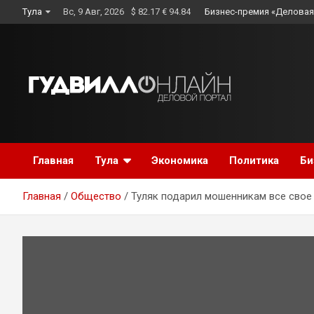
Skip
Тула
Вс, 9 Авг, 2026
$ 82.17 € 94.84
Бизнес-премия «Деловая
to
content
Главная
Тула
Экономика
Политика
Би
Главная
Общество
Туляк подарил мошенникам все свое