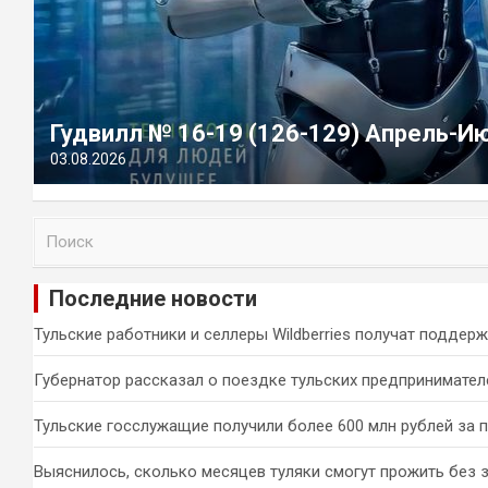
Гудвилл № 16-19 (126-129) Апрель-И
03.08.2026
П
о
и
Последние новости
с
к
Тульские работники и селлеры Wildberries получат поддер
Губернатор рассказал о поездке тульских предпринимател
Тульские госслужащие получили более 600 млн рублей за 
Выяснилось, сколько месяцев туляки смогут прожить без 