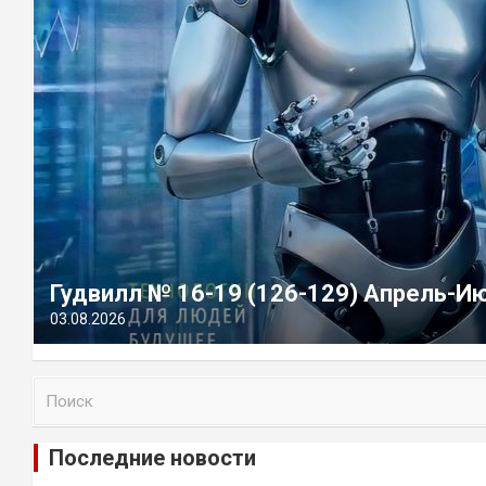
Гудвилл № 16-19 (126-129) Апрель-И
03.08.2026
П
о
и
Последние новости
с
к