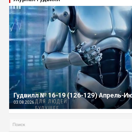
Гудвилл № 16-19 (126-129) Апрель-И
03.08.2026
П
о