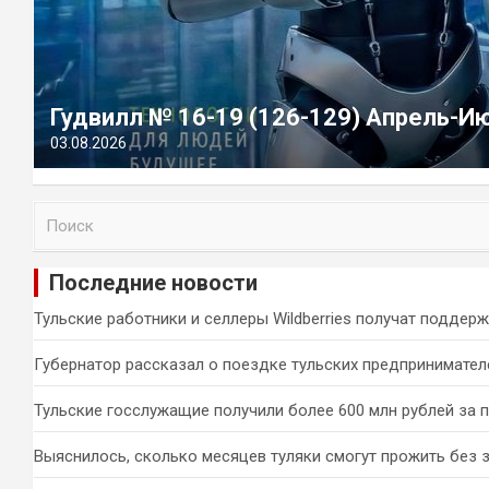
Гудвилл № 16-19 (126-129) Апрель-И
03.08.2026
П
о
и
Последние новости
с
к
Тульские работники и селлеры Wildberries получат поддер
Губернатор рассказал о поездке тульских предпринимател
Тульские госслужащие получили более 600 млн рублей за 
Выяснилось, сколько месяцев туляки смогут прожить без 