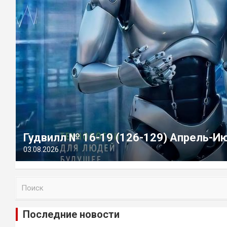
Гудвилл № 16-19 (126-129) Апрель-И
03.08.2026
П
о
и
Последние новости
с
к