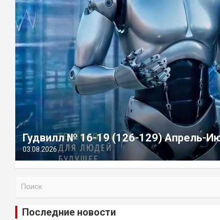
Гудвилл № 16-19 (126-129) Апрель-И
03.08.2026
П
о
и
Последние новости
с