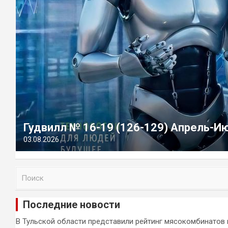
Гудвилл № 16-19 (126-129) Апрель-И
03.08.2026
П
о
и
Последние новости
с
к
В Тульской области представили рейтинг мясокомбинатов 