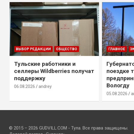
ВЫБОР РЕДАКЦИИ
ОБЩЕСТВО
ГЛАВНОЕ
Э
Тульские работники и
Губернато
селлеры Wildberries получат
поездке 
й
поддержку
предприн
Вологду
06.08.2026
andrey
05.08.2026
a
© 2015 – 2026 GUDVILL.COM - Тула. Все права защищены.