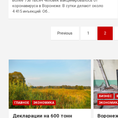
Более 756 тысяч человек вакцинировалось от
коронавируса в Воронеже. В сутки делают около
4 415 инъекций. Об…
Навигация
Previous
1
2
по
записям
БИЗНЕС
ГЛАВНОЕ
ЭКОНОМИКА
ЭКОНОМИК
Декларации на 600 тонн
Воронеж