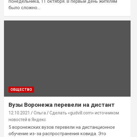
понедельника, 11 октября. В первый день жителям
было сложно…
ОБЩЕСТВО
Вузы Воронежа перевели на дистант
12.10.2021
Ольга
Сделать «gudvill.com» источником
новостей в Яндекс
5 воронежских вузов перевели на дистанционное
обучение из-за распространения ковида. Это