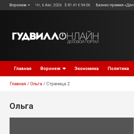
Skip
Воронеж
Чт, 6 Авг, 2026
$ 81.41 € 94.06
Бизнес-премия «Дел
to
content
Главная
Воронеж
Экономика
Политика
Главная
Ольга
Страница 2
Ольга