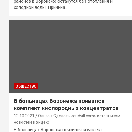
районов в Воронеже останутся без отопления и
холодной воды. Причина…
ОБЩЕСТВО
В больницах Воронежа появился
комплект кислородных концентратов
12.10.2021
Ольга
Сделать «gudvill.com» источником
новостей в Яндекс
В больницах Воронежа появился комплект