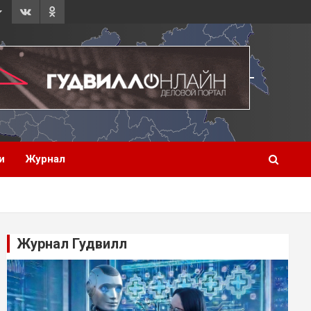
и
Журнал
Журнал Гудвилл