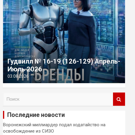
Гудвилл № 16-19 (126-129) Апрель-
Июль 2026
03.08.2026
П
о
и
Последние новости
с
к
Воронежский миллиардер подал ходатайство на
освобождение из СИЗО