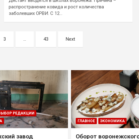
Дистант вводится в школах Воронежа. Причина –
распространение ковида и рост количества
заболевших ОРВИ. С 12…
3
…
43
Next
ВЫБОР РЕДАКЦИИ
А
ГЛАВНОЕ
ЭКОНОМИКА
ский завод
Оборот воронежског