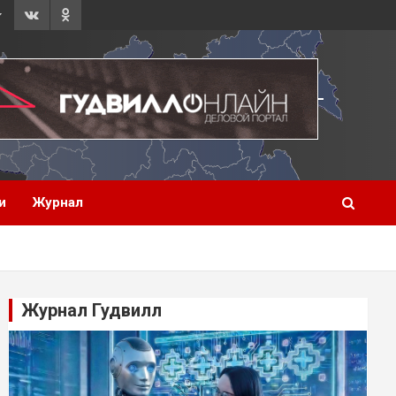
и
Журнал
Журнал Гудвилл