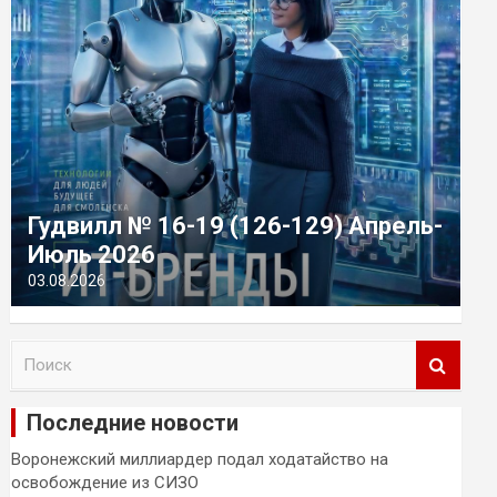
Гудвилл № 16-19 (126-129) Апрель-
Июль 2026
03.08.2026
П
о
и
Последние новости
с
к
Воронежский миллиардер подал ходатайство на
освобождение из СИЗО