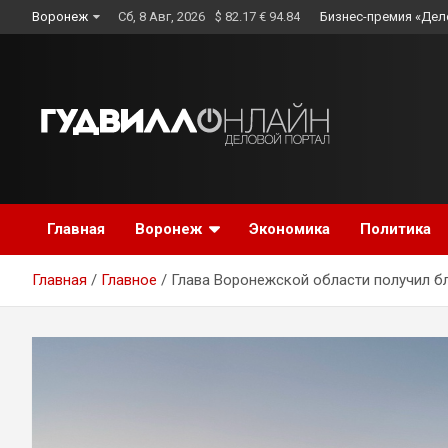
Skip
Воронеж
Сб, 8 Авг, 2026
$ 82.17 € 94.84
Бизнес-премия «Дел
to
content
Главная
Воронеж
Экономика
Политика
Главная
Главное
Глава Воронежской области получил б