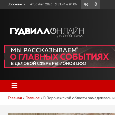
Skip
Воронеж
Чт, 6 Авг, 2026
$ 81.41 € 94.06
to
content
Главная
Главное
В Воронежской области замедлилась 