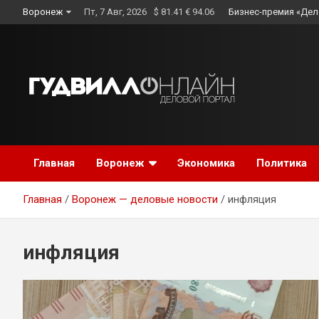
Skip
Воронеж
Пт, 7 Авг, 2026
$ 81.41 € 94.06
Бизнес-премия «Дел
to
content
Главная
Воронеж
Экономика
Политика
Главная
Воронеж — деловые новости
инфляция
инфляция