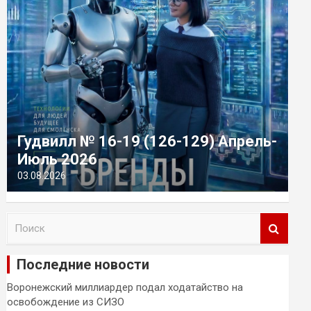
Гудвилл № 16-19 (126-129) Апрель-
Июль 2026
03.08.2026
П
о
и
Последние новости
с
к
Воронежский миллиардер подал ходатайство на
освобождение из СИЗО