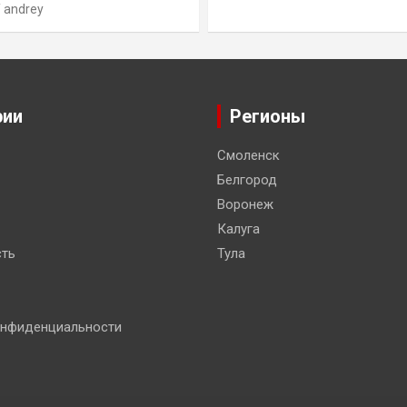
andrey
рии
Регионы
Смоленск
Белгород
Воронеж
Калуга
ть
Тула
онфиденциальности