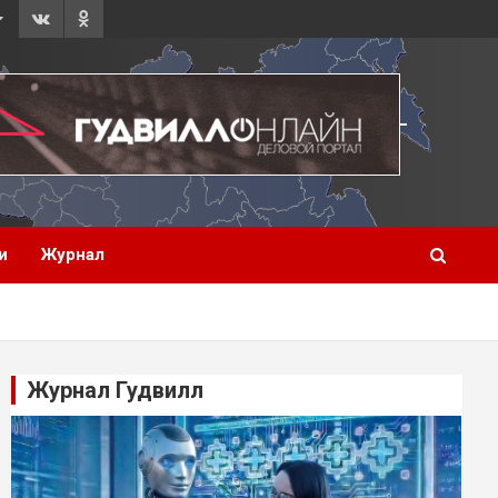
и
Журнал
Журнал Гудвилл