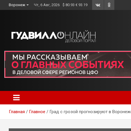
Skip
Воронеж
Чт, 6 Авг, 2026
$ 80.93 € 93.19
to
content
Главная
Главное
Град с грозой прогнозируют в Воронеж