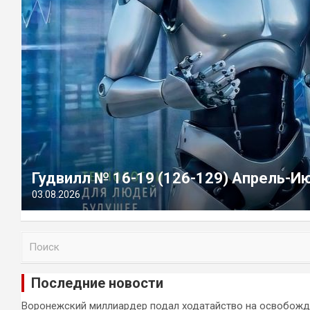
Гудвилл № 16-19 (126-129) Апрель-И
03.08.2026
П
о
и
Последние новости
с
к
Воронежский миллиардер подал ходатайство на освобожд