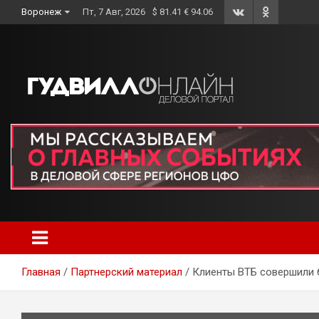
Skip
Воронеж
Пт, 7 Авг, 2026
$ 81.41 € 94.06
to
content
Главная
Партнерский материал
Клиенты ВТБ совершили 