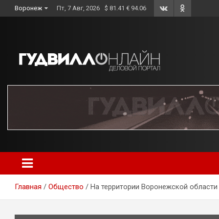
Skip
Воронеж
Пт, 7 Авг, 2026
$ 81.41 € 94.06
to
content
Главная
Общество
На территории Воронежской области