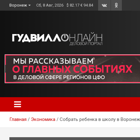
Skip
Воронеж
Сб, 8 Авг, 2026
$ 82.17 € 94.84
to
content
Главная
Экономика
Собрать ребенка в школу в Воронеж