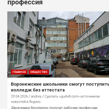
профессия
ГЛАВНОЕ
ОБЩЕСТВО
Воронежские школьники смогут поступить
колледж без аттестата
29.04.2026
andrey
Сделать «gudvill.com» источником
новостей в Яндекс
Двоечники бесплатно получат рабочие профессии