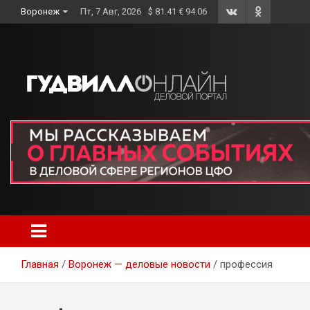
Skip
Воронеж
Пт, 7 Авг, 2026
$ 81.41 € 94.06
to
content
Главная
Воронеж — деловые новости
профессия