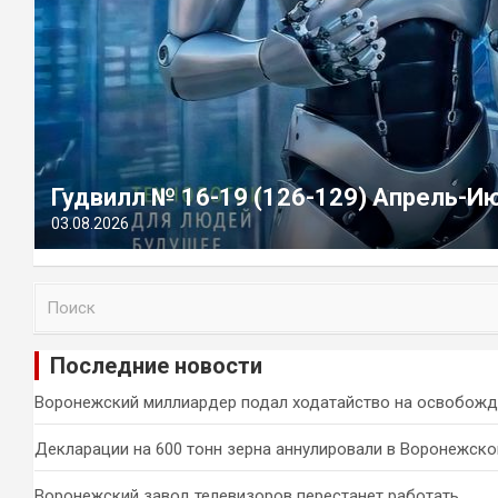
Гудвилл № 16-19 (126-129) Апрель-И
03.08.2026
П
о
и
Последние новости
с
к
Воронежский миллиардер подал ходатайство на освобожд
Декларации на 600 тонн зерна аннулировали в Воронежско
Воронежский завод телевизоров перестанет работать