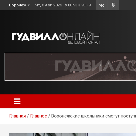
Skip
Воронеж
Чт, 6 Авг, 2026
$ 80.93 € 93.19
to
content
Главная
Главное
Воронежские школьники смогут поступи