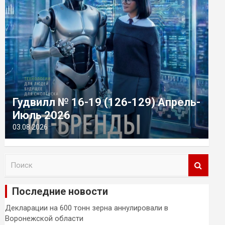
Гудвилл № 16-19 (126-129) Апрель-
Июль 2026
03.08.2026
П
о
и
Последние новости
с
к
Декларации на 600 тонн зерна аннулировали в
Воронежской области