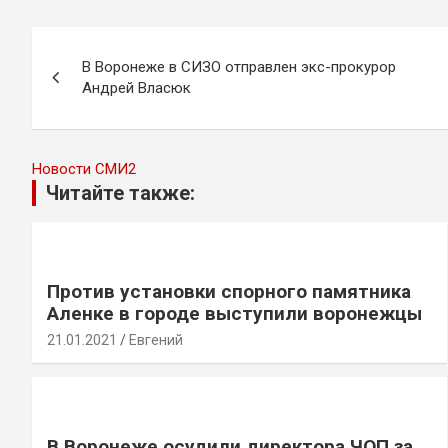
Навигация
В Воронеже в СИЗО отправлен экс-прокурор
по
Андрей Власюк
записям
Новости СМИ2
Читайте также:
Против установки спорного памятника
Аленке в городе выступили воронежцы
21.01.2021
Евгений
В Воронеже осудили директора ЧОП за