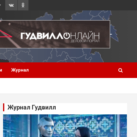
и
Журнал
Журнал Гудвилл