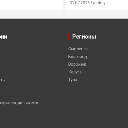
31.07.2026
andrey
рии
Регионы
Смоленск
Белгород
Воронеж
Калуга
ть
Тула
онфиденциальности