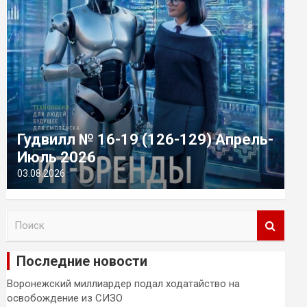
Гудвилл № 16-19 (126-129) Апрель-
Июль 2026
03.08.2026
П
о
и
Последние новости
с
к
Воронежский миллиардер подал ходатайство на
освобождение из СИЗО