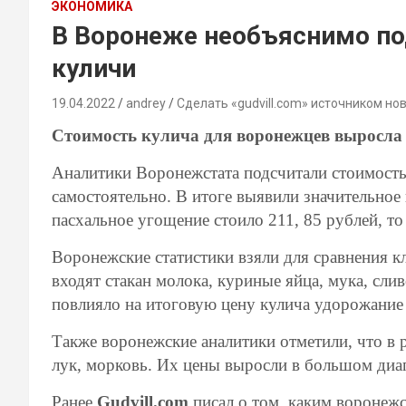
ЭКОНОМИКА
В Воронеже необъяснимо п
куличи
19.04.2022
andrey
Сделать «gudvill.com» источником но
Стоимость кулича для воронежцев выросла 
Аналитики Воронежстата подсчитали стоимость 
самостоятельно. В итоге выявили значительное
пасхальное угощение стоило 211, 85 рублей, то
Воронежские статистики взяли для сравнения кл
входят стакан молока, куриные яйца, мука, сли
повлияло на итоговую цену кулича удорожание 
Также воронежские аналитики отметили, что в р
лук, морковь. Их цены выросли в большом диа
Ранее
Gudvill.com
писал о том, каким вороне