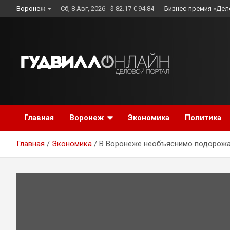
Skip
Воронеж
Сб, 8 Авг, 2026
$ 82.17 € 94.84
Бизнес-премия «Дел
to
content
Главная
Воронеж
Экономика
Политика
Главная
Экономика
В Воронеже необъяснимо подорожа