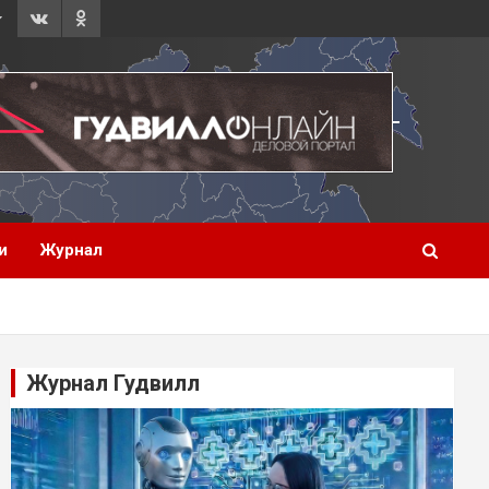
и
Журнал
Журнал Гудвилл