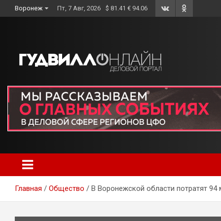
Skip
Воронеж
Пт, 7 Авг, 2026
$ 81.41 € 94.06
to
content
Главная
Общество
В Воронежской области потратят 94 