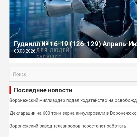
Гудвилл № 16-19 (126-129) Апрель-И
03.08.2026
П
о
и
Последние новости
с
к
Воронежский миллиардер подал ходатайство на освобожд
Декларации на 600 тонн зерна аннулировали в Воронежско
Воронежский завод телевизоров перестанет работать