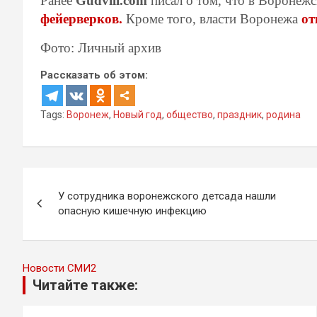
Ранее
Gudvill.com
писал о том, что в Воронеж
фейерверков.
Кроме того, власти Воронежа
от
Фото: Личный архив
Рассказать об этом:
Tags:
Воронеж
,
Новый год
,
общество
,
праздник
,
родина
Навигация
У сотрудника воронежского детсада нашли
по
опасную кишечную инфекцию
записям
Новости СМИ2
Читайте также: