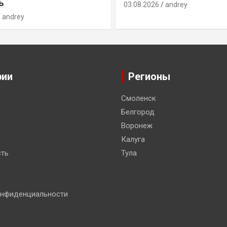
ь
03.08.2026
andrey
andrey
рии
Регионы
Смоленск
Белгород
Воронеж
Калуга
ть
Тула
онфиденциальности