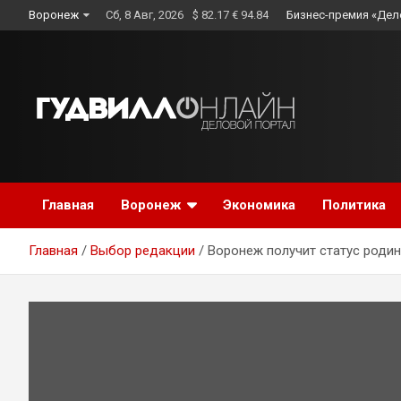
Skip
Воронеж
Сб, 8 Авг, 2026
$ 82.17 € 94.84
Бизнес-премия «Дел
to
content
Главная
Воронеж
Экономика
Политика
Главная
Выбор редакции
Воронеж получит статус роди