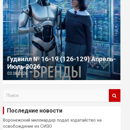
Гудвилл № 16-19 (126-129) Апрель-
Июль 2026
03.08.2026
П
о
и
Последние новости
с
к
Воронежский миллиардер подал ходатайство на
освобождение из СИЗО