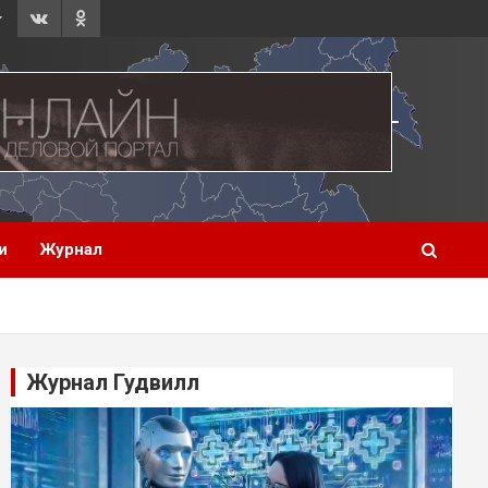
и
Журнал
Журнал Гудвилл