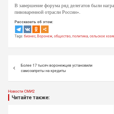
В завершение форума ряд делегатов были наг
пивоваренной отрасли России».
Рассказать об этом:
Tags:
бизнес
,
Воронеж
,
общество
,
политика
,
сельское хозя
Навигация
Более 17 тысяч воронежцев установили
по
самозапреты на кредиты
записям
Новости СМИ2
Читайте также: