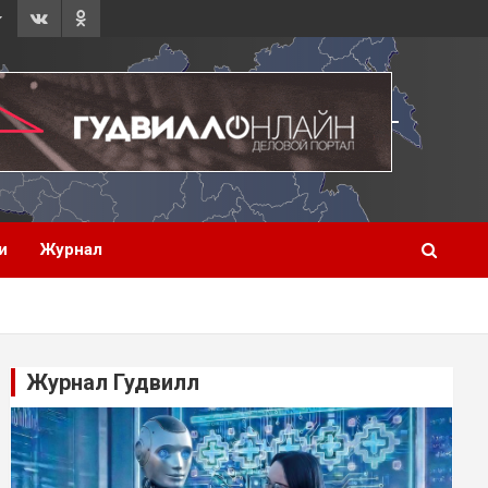
и
Журнал
Журнал Гудвилл