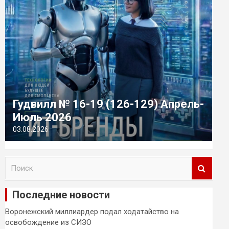
Гудвилл № 16-19 (126-129) Апрель-
Июль 2026
03.08.2026
П
о
и
Последние новости
с
к
Воронежский миллиардер подал ходатайство на
освобождение из СИЗО