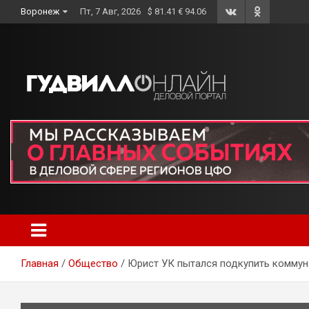
Skip
Воронеж
Пт, 7 Авг, 2026
$ 81.41 € 94.06
to
content
Главная
Общество
Юрист УК пытался подкупить комму