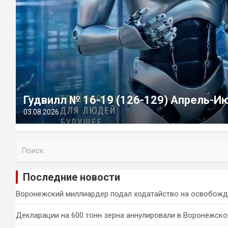
Гудвилл № 16-19 (126-129) Апрель-И
03.08.2026
П
о
и
Последние новости
с
к
Воронежский миллиардер подал ходатайство на освобожд
Декларации на 600 тонн зерна аннулировали в Воронежско