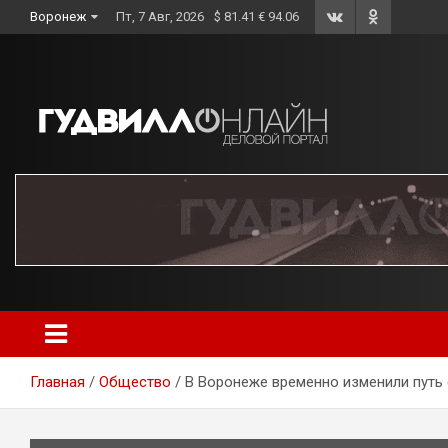
Skip
Воронеж
Пт, 7 Авг, 2026
$ 81.41 € 94.06
to
content
Главная
Общество
В Воронеже временно изменили путь