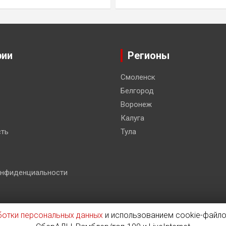
рии
Регионы
Смоленск
Белгород
Воронеж
Калуга
ть
Тула
онфиденциальности
ботки персональных данных
и использованием cookie-файло