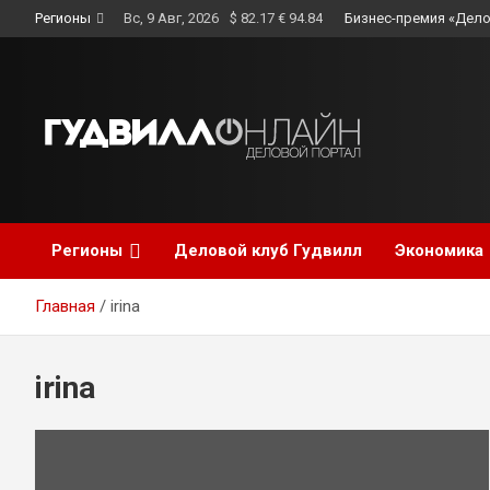
Skip
Регионы
Вс, 9 Авг, 2026
$ 82.17 € 94.84
Бизнес-премия «Дело
to
content
Регионы
Деловой клуб Гудвилл
Экономика
Главная
irina
irina