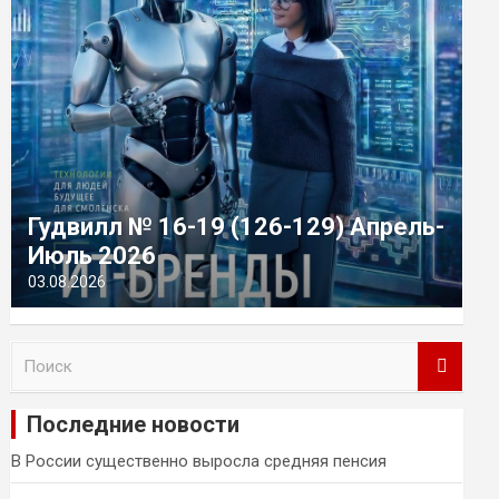
Гудвилл № 16-19 (126-129) Апрель-
Июль 2026
03.08.2026
П
о
и
Последние новости
с
к
В России существенно выросла средняя пенсия