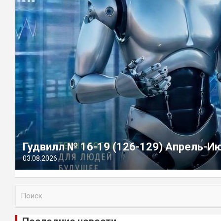
Гудвилл № 16-19 (126-129) Апрель-И
03.08.2026
П
о
и