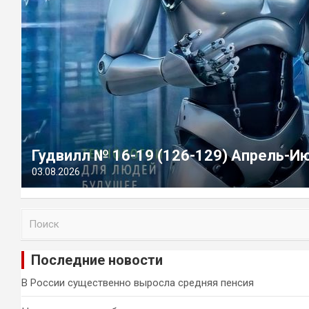
Гудвилл № 16-19 (126-129) Апрель-И
03.08.2026
П
о
и
Последние новости
с
к
В России существенно выросла средняя пенсия