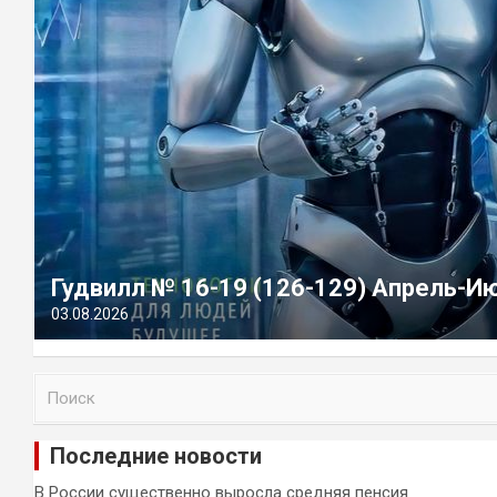
Гудвилл № 16-19 (126-129) Апрель-И
03.08.2026
П
о
и
Последние новости
с
к
В России существенно выросла средняя пенсия