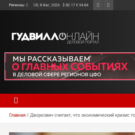
Skip
Регионы
Сб, 8 Авг, 2026
$ 82.17 € 94.84
to
content
Главная
Дворкович считает, что экономический кризис т