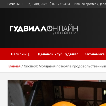
Skip
Регионы
Вс, 9 Авг, 2026
$ 82.17 € 94.84
Бизнес-премия «Дело
to
content
Регионы
Деловой клуб Гудвилл
Экономика
Главная
Эксперт: Молдавия потеряла продовольственный