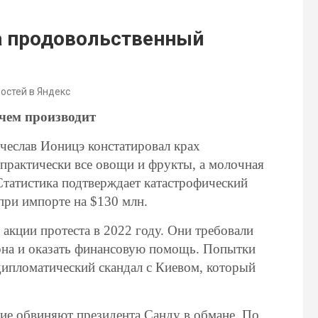
а продовольственный
востей в Яндекс
чем производит
ячеслав Ионицэ констатировал крах
практически все овощи и фрукты, а молочная
татистика подтверждает катастрофический
при импорте на $130 млн.
акции протеста в 2022 году. Они требовали
рна и оказать финансовую помощь. Попытки
ипломатический скандал с Киевом, который
щие обвиняют президента Санду в обмане. По