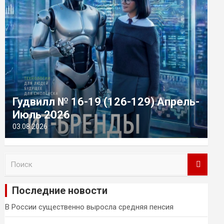
Гудвилл № 16-19 (126-129) Апрель-
Июль 2026
03.08.2026
П
о
и
Последние новости
с
к
В России существенно выросла средняя пенсия