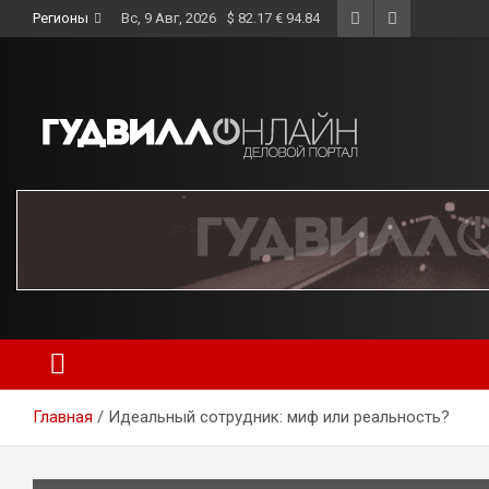
Skip
Регионы
Вс, 9 Авг, 2026
$ 82.17 € 94.84
to
content
Главная
Идеальный сотрудник: миф или реальность?