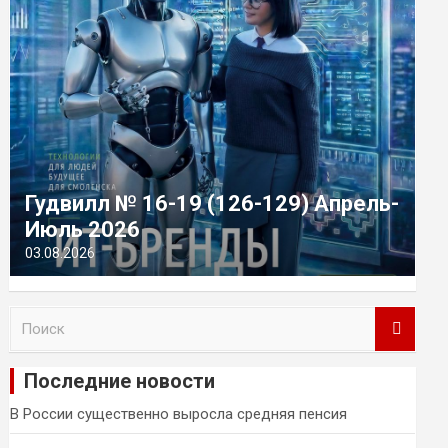
Гудвилл № 16-19 (126-129) Апрель-
Июль 2026
03.08.2026
П
о
и
Последние новости
с
к
В России существенно выросла средняя пенсия