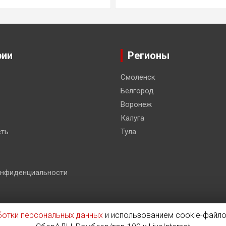
рии
Регионы
Смоленск
Белгород
Воронеж
Калуга
ть
Тула
онфиденциальности
ботки персональных данных
и использованием cookie-файло