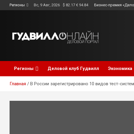
Skip
Регионы
Вс, 9 Авг, 2026
$ 82.17 € 94.84
Бизнес-премия «Дело
to
content
Регионы
Деловой клуб Гудвилл
Экономика
Главная
В России зарегистрировано 10 видов тест-систе