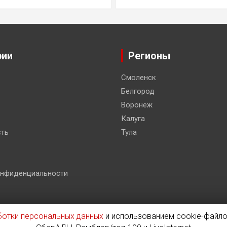
рии
Регионы
Смоленск
Белгород
Воронеж
Калуга
ть
Тула
онфиденциальности
ботки персональных данных
и использованием cookie-файло