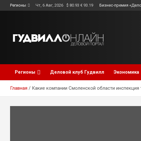
Skip
Регионы
Чт, 6 Авг, 2026
$ 80.93 € 93.19
Бизнес-премия «Дело
to
content
Регионы
Деловой клуб Гудвилл
Экономика
Главная
Какие компании Смоленской области инспекция 