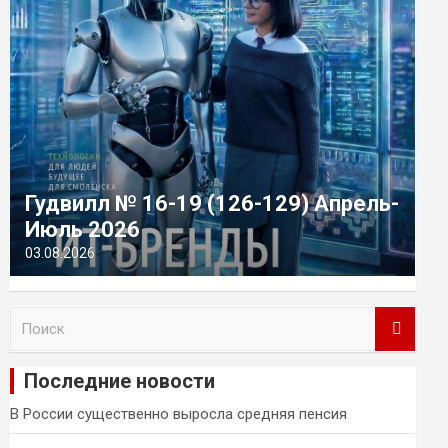
Гудвилл № 16-19 (126-129) Апрель-
Июль 2026
03.08.2026
П
о
и
Последние новости
с
к
В России существенно выросла средняя пенсия