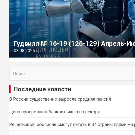
Гудвилл № 16-19 (126-129) Апрель-И
03.08.2026
П
о
и
Последние новости
с
к
В России существенно выросла средняя пенсия
Цена просрочки в банках вышла на рекорд
Решетников: россияне смогут летать в 34 страны прямыми