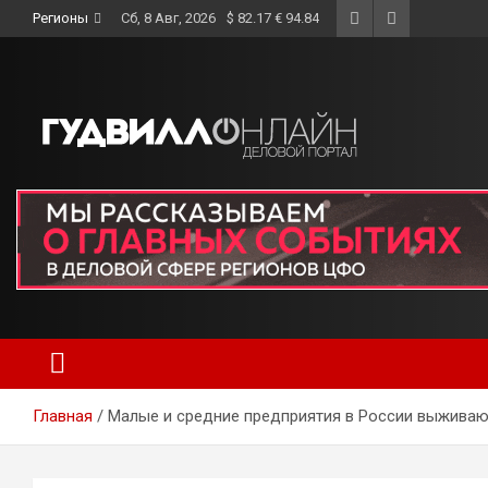
Skip
Регионы
Сб, 8 Авг, 2026
$ 82.17 € 94.84
to
content
Главная
Малые и средние предприятия в России выживаю