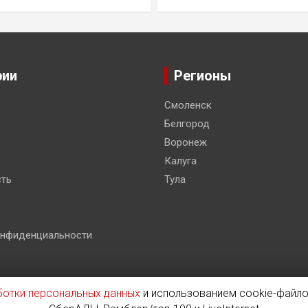
рии
Регионы
Смоленск
Белгород
Воронеж
Калуга
ть
Тула
онфиденциальности
ботки персональных данных
и использованием cookie-файло