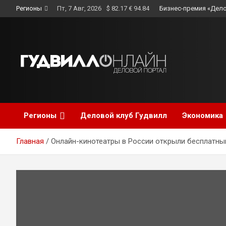
Skip
Регионы
Пт, 7 Авг, 2026
$ 82.17 € 94.84
Бизнес-премия «Дело
to
content
Регионы
Деловой клуб Гудвилл
Экономика
Главная
Онлайн-кинотеатры в России открыли бесплатны