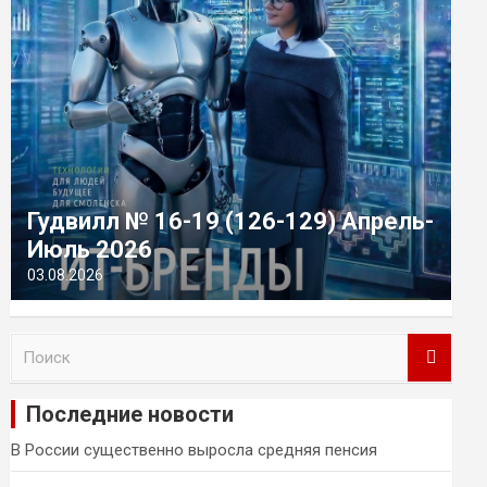
Гудвилл № 16-19 (126-129) Апрель-
Июль 2026
03.08.2026
П
о
и
Последние новости
с
к
В России существенно выросла средняя пенсия