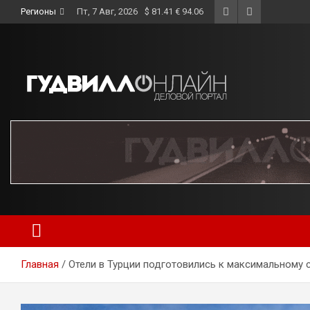
Skip
Регионы
Пт, 7 Авг, 2026
$ 81.41 € 94.06
to
content
Главная
Отели в Турции подготовились к максимальному