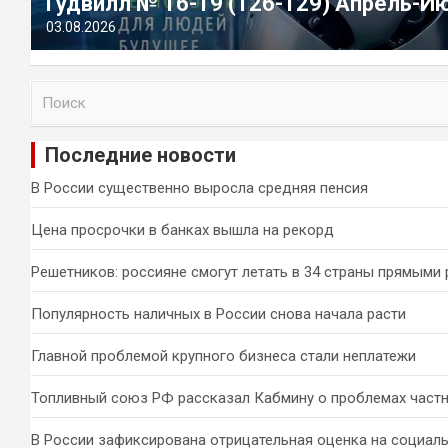
Гудвилл № 16-19 (126-129) Апрель-И
03.08.2026
П
о
и
Последние новости
с
к
В России существенно выросла средняя пенсия
Цена просрочки в банках вышла на рекорд
Решетников: россияне смогут летать в 34 страны прямыми
Популярность наличных в России снова начала расти
Главной проблемой крупного бизнеса стали неплатежи
Топливный союз РФ рассказал Кабмину о проблемах част
В России зафиксирована отрицательная оценка на социал