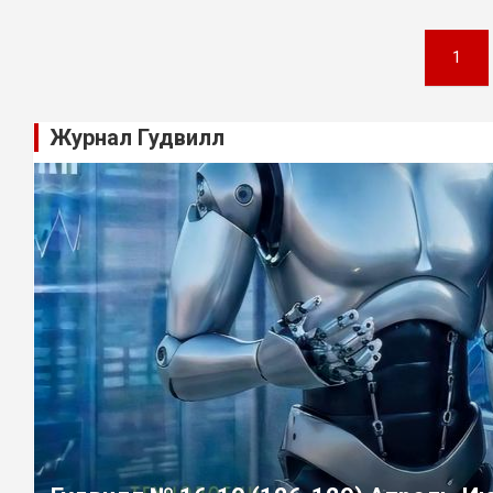
Навигация
1
по
записям
Журнал Гудвилл