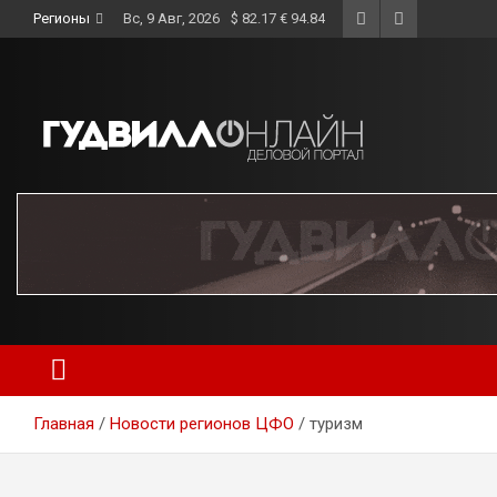
Skip
Регионы
Вс, 9 Авг, 2026
$ 82.17 € 94.84
to
content
Главная
Новости регионов ЦФО
туризм