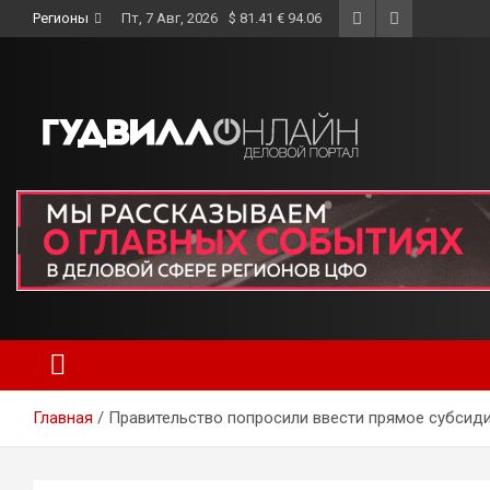
Skip
Регионы
Пт, 7 Авг, 2026
$ 81.41 € 94.06
to
content
Главная
Правительство попросили ввести прямое субсиди