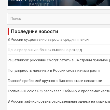
03.08.2026
П
о
и
Последние новости
с
к
В России существенно выросла средняя пенсия
Цена просрочки в банках вышла на рекорд
Решетников: россияне смогут летать в 34 страны прямыми
Популярность наличных в России снова начала расти
Главной проблемой крупного бизнеса стали неплатежи
Топливный союз РФ рассказал Кабмину о проблемах част
В России зафиксирована отрицательная оценка на социал