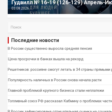
Гудвилл № 16-19 (126-129) Апрель-И
03.08.2026
П
о
и
Последние новости
с
к
В России существенно выросла средняя пенсия
Цена просрочки в банках вышла на рекорд
Решетников: россияне смогут летать в 34 страны прямыми
Популярность наличных в России снова начала расти
Главной проблемой крупного бизнеса стали неплатежи
Топливный союз РФ рассказал Кабмину о проблемах част
В России зафиксирована отрицательная оценка на социал