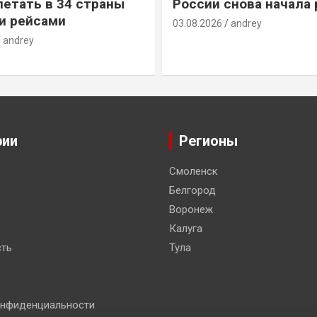
летать в 34 страны
России снова начала 
и рейсами
03.08.2026
andrey
andrey
рии
Регионы
Смоленск
Белгород
Воронеж
Калуга
ть
Тула
онфиденциальности