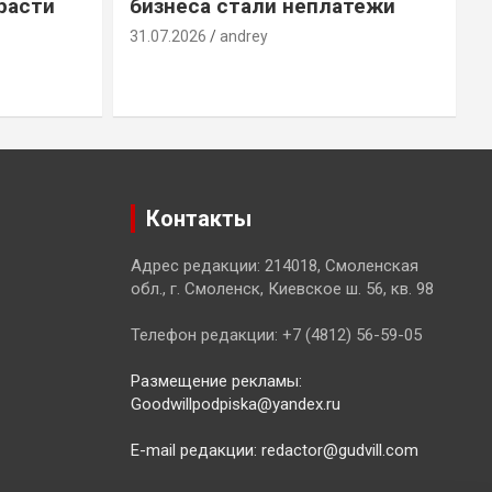
расти
бизнеса стали неплатежи
31.07.2026
andrey
3
Контакты
Адрес редакции: 214018, Смоленская
обл., г. Смоленск, Киевское ш. 56, кв. 98
Телефон редакции: +7 (4812) 56-59-05
Размещение рекламы:
Goodwillpodpiska@yandex.ru
E-mail редакции: redactor@gudvill.com