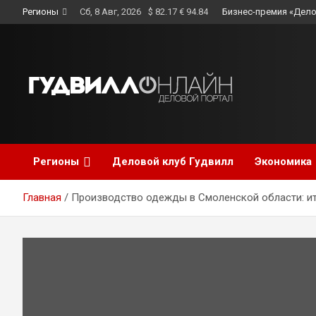
Skip
Регионы
Сб, 8 Авг, 2026
$ 82.17 € 94.84
Бизнес-премия «Дело
to
content
Регионы
Деловой клуб Гудвилл
Экономика
Главная
Производство одежды в Смоленской области: ит