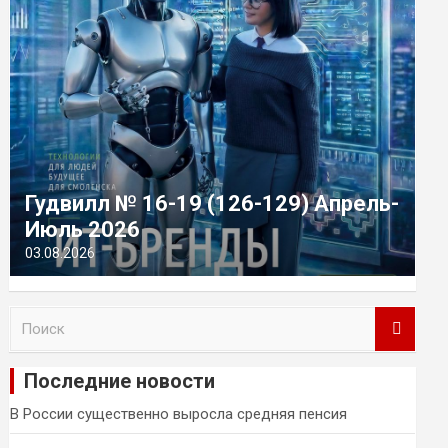
Гудвилл № 16-19 (126-129) Апрель-
Июль 2026
03.08.2026
П
о
и
Последние новости
с
к
В России существенно выросла средняя пенсия