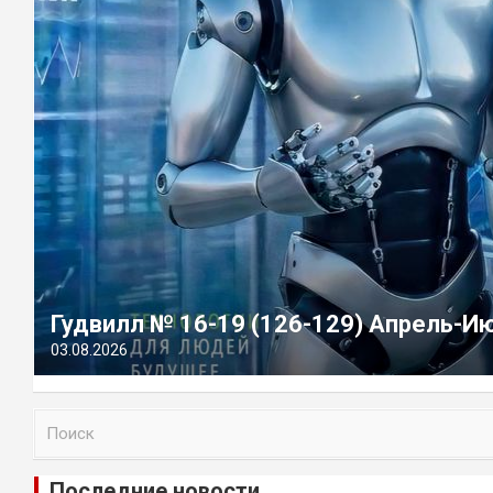
Гудвилл № 16-19 (126-129) Апрель-И
03.08.2026
П
о
и
Последние новости
с