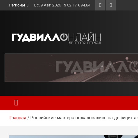
Skip
Регионы
Вс, 9 Авг, 2026
$ 82.17 € 94.84
to
content
Главная
Российские мастера пожаловались на дефицит э