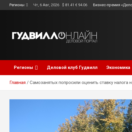
Skip
Регионы
Чт, 6 Авг, 2026
$ 81.41 € 94.06
Бизнес-премия «Дело
to
content
Регионы
Деловой клуб Гудвилл
Экономика
Главная
Самозанятых попросили оценить ставку налога 