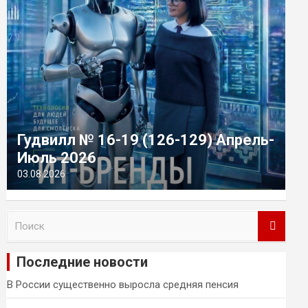
Гудвилл № 16-19 (126-129) Апрель-
Июль 2026
03.08.2026
П
о
и
Последние новости
с
к
В России существенно выросла средняя пенсия