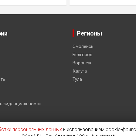
рии
Регионы
Смоленск
Белгород
Воронеж
Калуга
ть
Тула
онфиденциальности
ботки персональных данных
и использованием cookie-файло