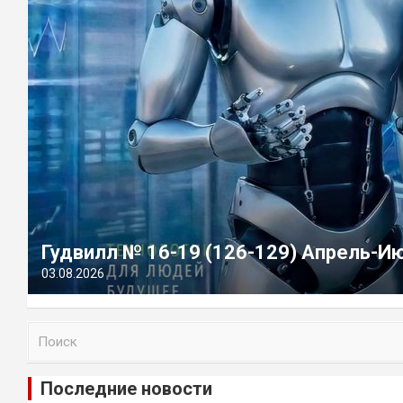
Гудвилл № 16-19 (126-129) Апрель-И
03.08.2026
П
о
и
Последние новости
с