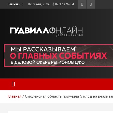
Skip
Регионы
Вс, 9 Авг, 2026
$ 82.17 € 94.84
to
content
Главная
Смоленская область получила 5 млрд на реализ