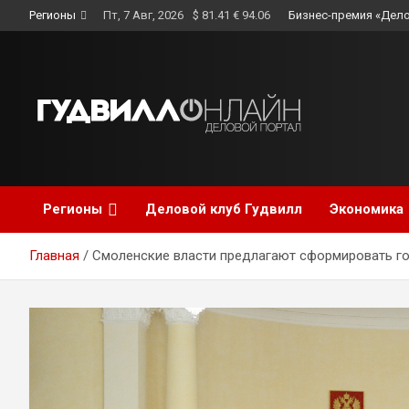
Skip
Регионы
Пт, 7 Авг, 2026
$ 81.41 € 94.06
Бизнес-премия «Дело
to
content
Регионы
Деловой клуб Гудвилл
Экономика
Главная
Смоленские власти предлагают сформировать г