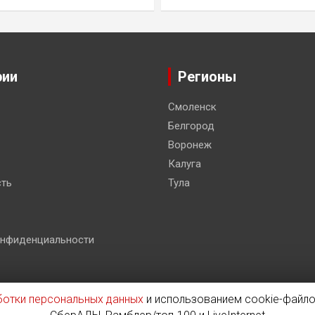
рии
Регионы
Смоленск
Белгород
Воронеж
Калуга
ть
Тула
онфиденциальности
ботки персональных данных
и использованием cookie-файло