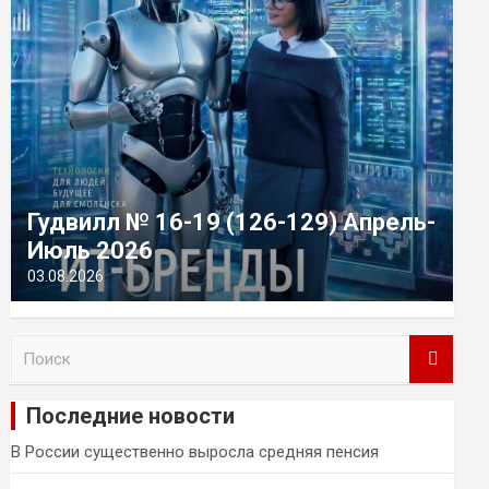
Гудвилл № 16-19 (126-129) Апрель-
Июль 2026
03.08.2026
П
о
и
Последние новости
с
к
В России существенно выросла средняя пенсия