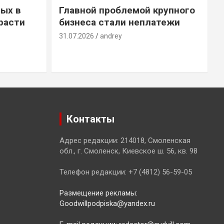
ых в
Главной проблемой крупного
расти
бизнеса стали неплатежи
31.07.2026
andrey
3
Контакты
Адрес редакции: 214018, Смоленская
обл., г. Смоленск, Киевское ш. 56, кв. 98
Телефон редакции: +7 (4812) 56-59-05
Размещение рекламы:
Goodwillpodpiska@yandex.ru