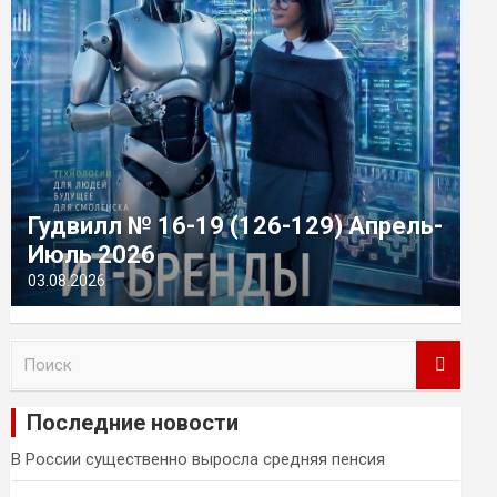
Гудвилл № 16-19 (126-129) Апрель-
Июль 2026
03.08.2026
П
о
и
Последние новости
с
к
В России существенно выросла средняя пенсия