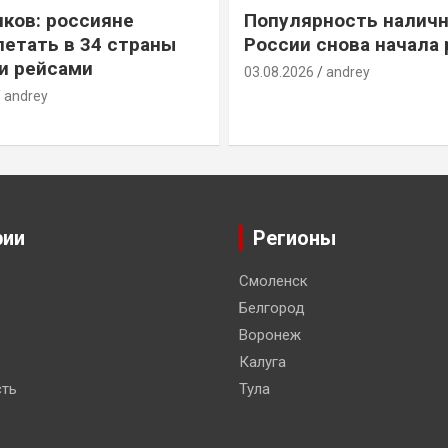
ков: россияне
Популярность наличн
летать в 34 страны
России снова начала 
и рейсами
03.08.2026
andrey
andrey
рии
Регионы
Смоленск
Белгород
Воронеж
Калуга
ть
Тула