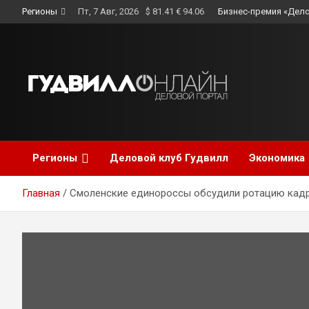
Skip
Регионы
Пт, 7 Авг, 2026
$ 81.41 € 94.06
Бизнес-премия «Дело
to
content
Регионы
Деловой клуб Гудвилл
Экономика
Главная
Смоленские единороссы обсудили ротацию кадр